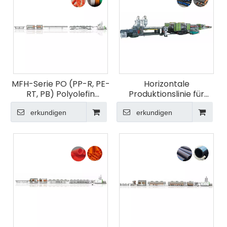
MFH-Serie PO (PP-R, PE-
Horizontale
RT, PB) Polyolefin
Produktionslinie für
Hochgeschwindigkeits-
doppelwandige
und energiesparende
erkundigen
erkundigen
Wellrohre
Extrusionslinie für
Fußbodenheizungsrohre