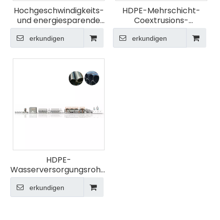
Hochgeschwindigkeits-
HDPE-Mehrschicht-
und energiesparende
Coextrusions-
Kabelrohr-Extrusionslinie
Wasserversorgungs-
aus MPP-modifiziertem
erkundigen
und Entwässerungsrohr-
erkundigen
Polypropylen der MFH-
Extrusionslinie der MFH-
Serie
Serie
HDPE-
Wasserversorgungsrohr-
Extrusionslinie der MFH-
erkundigen
Serie