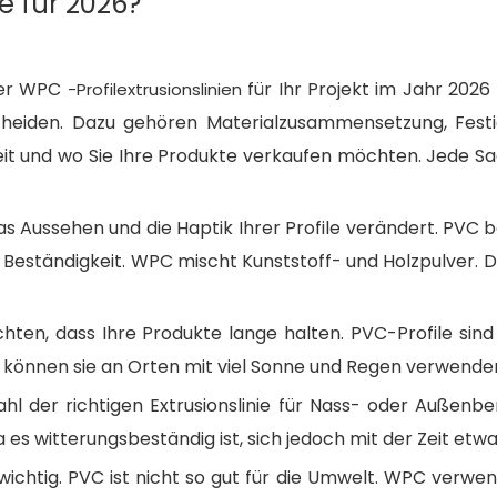
e für 2026?
PC-Extrusionslinien?
rojekt aus?
der WPC
für Ihr Projekt im Jahr 2026
-Profilextrusionslinien
anlagen verwenden?
cheiden. Dazu gehören Materialzusammensetzung, Festi
tellen?
eit und wo Sie Ihre Produkte verkaufen möchten. Jede Sa
te sicher?
s Aussehen und die Haptik Ihrer Profile verändert. PVC b
wird?
Beständigkeit. WPC mischt Kunststoff- und Holzpulver. Da
chten, dass Ihre Produkte lange halten. PVC-Profile sind
e können sie an Orten mit viel Sonne und Regen verwende
hl der richtigen Extrusionslinie für Nass- oder Außenbe
 es witterungsbeständig ist, sich jedoch mit der Zeit etw
chtig. PVC ist nicht so gut für die Umwelt. WPC verwend