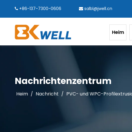
+86-137-7300-0606
salbl@jwell.cn


Heim
Nachrichtenzentrum
Heim
/
Nachricht
/
PVC- und WPC-Profilextrusio