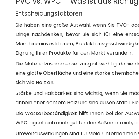
PVC vs. WPC – Was ist das Richtig
FAQ.
Entscheidungsfaktoren
Was ist der Hauptunterschied zwischen PVC- und W
Wie wähle ich die richtige Extrusionslinie für mein P
Sie haben eine große Auswahl, wenn Sie PVC- o
Kann ich recycelte Materialien in WPC-Extrusions
Dinge nachdenken, bevor Sie sich für eine ents
Welche Profile kann ich mit diesen Maschinen hers
Maschineninvestitionen, Produktionsgeschwindigk
Wie stelle ich eine hohe Qualität meiner Endproduk
Eignung Ihrer Produkte für den Markt verändern.
Sind WPC-Profile für den Außenbereich geeignet?
Die Materialzusammensetzung ist wichtig, da sie da
Wie lange dauert es, bis eine Kapitalrendite erzielt 
eine glatte Oberfläche und eine starke chemische 
sich wie Holz an.
Stärke und Haltbarkeit sind wichtig, wenn Sie mö
ähneln eher echtem Holz und sind außen stabil. Si
Die Wasserbeständigkeit hilft Ihnen bei der Auswa
WPC eignet sich auch gut für den Außenbereich, da
Umweltauswirkungen sind für viele Unternehmen wi