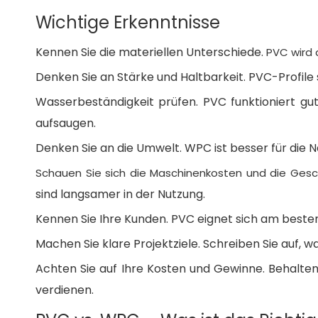
Kostenvergleich – PVC vs. WPC
Wichtige Erkenntnisse
Investitions- und Anlaufkosten
Rohstoffpreise
Kennen Sie die materiellen Unterschiede.
PVC wird 
Wartung und Energieverbrauch
Denken Sie an Stärke und Haltbarkeit. PVC-Profile
Anwendungen und Markttrends
Wasserbeständigkeit prüfen. PVC funktioniert gu
PVC-Profilanwendungen
aufsaugen.
WPC-Profilanwendungen
Denken Sie an die Umwelt. WPC ist besser für die N
Marktnachfrage für 2026
Rentabilitäts- und ROI-Analyse
Schauen Sie sich die Maschinenkosten und die Gesc
Ausgabe und Ertrag
sind langsamer in der Nutzung.
Produktwert und Preise
Kennen Sie Ihre Kunden. PVC eignet sich am besten 
Amortisation und ROI
Machen Sie klare Projektziele. Schreiben Sie auf, w
Auswahl Ihrer Extrusionslinie,
Achten Sie auf Ihre Kosten und Gewinne. Behalten S
Projektziele und -anforderungen,
verdienen.
Budget und Marktposition,
Entscheidungscheckliste,