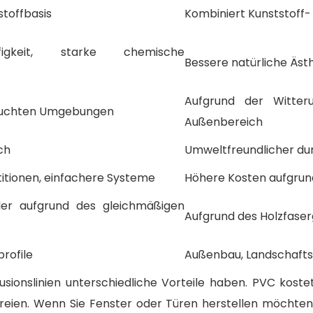
stoffbasis
Kombiniert Kunststoff-
figkeit, starke chemische
Bessere natürliche Äst
Aufgrund der Witter
 feuchten Umgebungen
Außenbereich
ch
Umweltfreundlicher dur
itionen, einfachere Systeme
Höhere Kosten aufgru
ler aufgrund des gleichmäßigen
Aufgrund des Holzfase
profile
Außenbau, Landschafts
sionslinien unterschiedliche Vorteile haben. PVC kost
 Freien. Wenn Sie Fenster oder Türen herstellen möchten