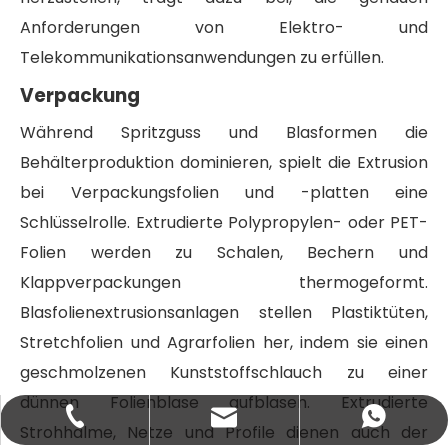
Anforderungen von Elektro- und
Telekommunikationsanwendungen zu erfüllen.
Verpackung
Während Spritzguss und Blasformen die
Behälterproduktion dominieren, spielt die Extrusion
bei Verpackungsfolien und -platten eine
Schlüsselrolle. Extrudierte Polypropylen- oder PET-
Folien werden zu Schalen, Bechern und
Klappverpackungen thermogeformt.
Blasfolienextrusionsanlagen stellen Plastiktüten,
Stretchfolien und Agrarfolien her, indem sie einen
geschmolzenen Kunststoffschlauch zu einer
dünnen Folienblase aufblasen. Extrudierte
+86-137-7300-0606
+8613773000606
salbl@jwell.cn
Strohhalme, Netze und Profile dienen auch der